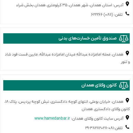
آدرس: استان همدان، شهر همدان، ۳۵ کیلومتری همدان بخش شراء
تلفن: (۰۸۱۱) ۶۲۲۲۶۶
️صندوق تأمین خسارت‌های بدنی
همدان، محله امامزاده عبدالله میدان امامزاده عبدالله، مابین فست فود شاد
و تنور
️کانون وکلای همدان
همدان، خیابان بوعلی، انتهای کوچه دادگستری، نبش کوچه پردیس، پلاک ۱۸،
کانون وکلای دادگستری همدان
آدرس سایت کانون وکلای همدان:
www.hamedanbar.ir
تلفن:۰۸۱-۳۸۲۸۲۰۲۸-۲۹