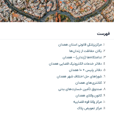
فهرست
️مرکزپزشکی قانونی استان همدان
️یگان حفاظت از زندان‌ها
ندامتگاه‌ها (زندان) – همدان
دفاتر خدمات الکترونیک قضایی همدان
دفاتر پلیس + ۱۰ همدان
شوراهای حل اختلاف شهر همدان
کلانتری‌های همدان
️صندوق تأمین خسارت‌های بدنی
️کانون وکلای همدان
️مرکز وکلا قوه قضاییه
️مرکز تعویض پلاک