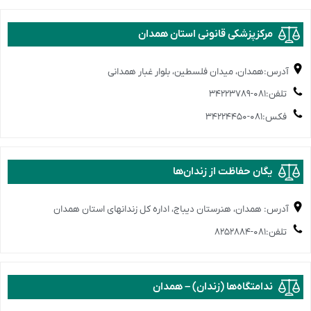
️مرکزپزشکی قانونی استان همدان
آدرس:همدان، میدان فلسطین، بلوار غبار همدانی
تلفن:۰۸۱-۳۴۲۲۳۷۸۹
فکس:۰۸۱-۳۴۲۲۴۴۵۰
️یگان حفاظت از زندان‌ها
آدرس: همدان، هنرستان دیباج، اداره کل زندانهای استان همدان
تلفن:۰۸۱-۸۲۵۲۸۸۴
ندامتگاه‌ها (زندان) – همدان