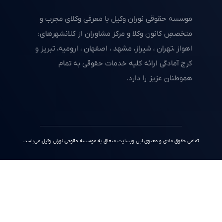
موسسه حقوقی نوران وکیل با معرفی وکلای مجرب و
متخصصِ کانون وکلا و مرکز مشاوران از کلانشهرهای:
اهواز ،تهران ، شیراز، مشهد ، اصفهان ، ارومیه، تبریز و
کرج آمادگی ارائه کلیه خدمات حقوقی به تمام
هموطنان عزیز را دارد.
تمامی حقوق مادی و معنوی این وبسایت متعلق به موسسه حقوقی نوران وکیل می‌باشد.