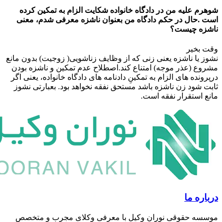
علیه من در دادگاه خانواده شکایت الزام به تمکین کرده
ال در حکم دادگاه من بعنوان ناشزه معرفی شدم، معنی
 چیست؟
خیر
ا ناشزه یعنی زنی که از وظایف زناشویی( زوجیت) بدون مانع
(عذر موجه) امتناع کند.اصطلاح عدم تمکین و ناشزه بودن
ه های الزام به تمکینِ دادنامه های دادگاه خانواده، یعنی اگر
ود زن ناشزه باشد مستحق نفقه نخواهد بود. بعبارتی نشوز
ستقرار نفقه است.
 ما
 حقوقی نوران وکیل با معرفی وکلای مجرب و متخصصِ