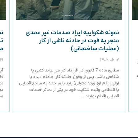
نمونه شکواییه ایراد صدمات غیر عمدی
نم
منجر به فوت در حادثه ناشی از کار
ت
(عملیات ساختمانی)
ماده۷
۱۹
۱۴۰۲-۰۶-۱۲
مطابق ماده 7 قانون کار قرارداد کار می تواند کتبی یا
شفاهی باشد. پس از وقوع حادثه کار، حادثه دیده یا
قا
اولیای دم او( ورثه متوفی) باید با مراجعه به مراجع قضایی
نم
یا انتظامی وثبت شکایت خود در یکی از دفاتر خدمات
ذی
قضایی اقدام نمایند….
مط