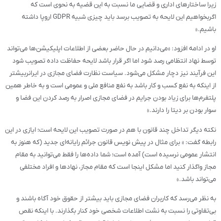
زیرا ساختارهای اداری و قضایی ما نسبت به این قضیه به نحوی است که
اگربخواهیم این لایحه به تصویب برسد باید چیزی شبیه GDPR اروپا داشته
باشیم.»
او در ادامه افزود: «می‌دانیم در حال حاضر بعضی از اطلاعات اپلیکیشن‌ها می‌تواند
توسط نهاد انتظامی رصد شود اما اگر قرار باشد لایحه حفاظت داده تصویب شود
این فرآیند نیز دچار مشکل می‌شود. سیاست نظارت فضای مجازی در ایرانربیشتر
از اینکه به نفع کسب و کار باشد به نفع منافع ملی و عمومی است و به خاطر همین
پلتفرم‌ها برای زیاد بودن جرایم در فضای مجازی اصرار به رصد کردن این فضا و
سوار بودن بر دیتا را دارند.»
نکته دیگر تداخل چند قانون با هم در صورت تصویب این لایحه است؛ ایازی در این
رابطه گفت: « برای مثال در پیش نویس قانون جرائم رایانه‌ای جدید (که هنوز به
انتشار عمومی نرسیده است) آمده است؛ شما داده‌ها را فقط می‌توانید به مقام
مجاز واگذار کنید اما مشکل اینجا است که مقام مجاز، نهادها و افراد مختلفی
می‌تواند باشد.»
به نظر می‌رسد که کاربران فضای مجازی باید بیشتر از حقوق خود آگاه باشند و
بی‌تفاوتی را نسبت به نشت اطلاعات شخصی خود کنار بگذارند. با اینکه نقص