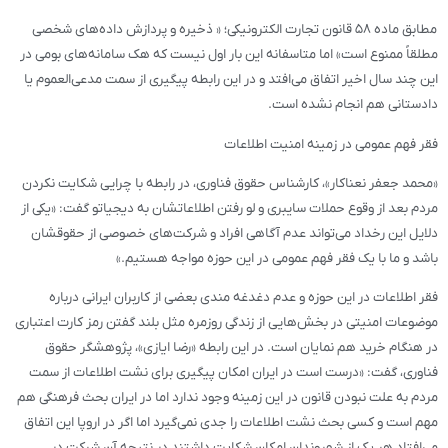
مطابق ماده ۵۸ قانون تجارت الکترونیکی؛ « ذخیره و پردازش داده‌های شخصی
مطلقاً ممنوع است» اما متاسفانه این بار اول نیست که هک سامانه‌های بومی در
این چند سال اخیر اتفاق می‌افتد و در این رابطه پیگیری از سمت مدعی‌العموم یا
دادستانی هم انجام نشده است.
فقر فهم عمومی در زمینه امنیت اطلاعات
«محمد جعفر نعناکار»، کارشناس حقوق فناوری، در رابطه با چرایی شکایت نکردن
مردم بعد از وقوع حملات سایبری و لو رفتن اطلاعاتشان به دیجیاتو گفت: «یکی از
دلایل این رخداد می‌تواند عدم آگاهی افراد و شرکت‌های خصوصی از حقوقشان
باشد و ما با یک فقر فهم عمومی در این حوزه مواجه هستیم.»
فقر اطلاعات در این حوزه و عدم‌ دغدغه مندی بعضی از کاربران ایرانی درباره
موضوعات امنیتی در بخش‌هایی از زندگی روزمره مثل بلند گفتن رمز کارت اعتباری
در هنگام خرید هم نمایان است. در این رابطه «رضا ایازی»، پژوهشگر حقوق
فناوری، گفت: «درست است در ایران امکان پیگیری برای نشت اطلاعات از سمت
مردم به علت نبودن قانون در این زمینه وجود ندارد اما در ایران بحث فرهنگی هم
مهم است و کسی بحث نشت اطلاعات را جدی نمی‌گیرد اما اگر در اروپا این اتفاق
می‌افتاد هر یک از شهروندان امکان شکایت داشتند در نتیجه آن شرکت در