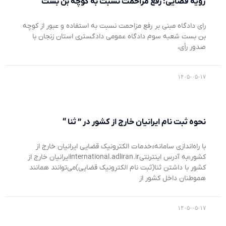
رویه قضایی: رفع مزاحمت نسبت به کوچه بن بست
رای دادگاه مبنی بر رفع مزاحمت نسبت به استفاده و عبور از کوچه
بن بست شعبه سوم دادگاه عمومی دادگستری استان زنجان با
صدور رأی،
۱۴۰۵-۰۵-۱۷
نحوه ثبت نام ایرانیان خارج از کشور در ” ثنا “
با راه‌اندازی سامانه«خدمات الکترونیک قضایی ایرانیان خارج از
کشور»به آدرس اینترنتیinternational.adliran.irایرانیان خارج از
کشور با داشتن ثنا(ثبت نام الکترونیک قضایی)می‌توانند همانند
هموطنان داخل کشور از
۱۴۰۵-۰۵-۱۷