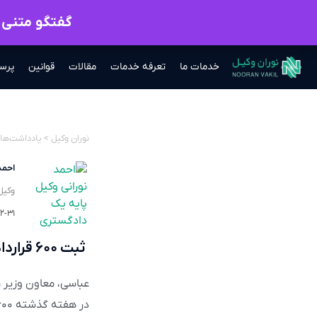
گفتگو متنی ب
خدمات ما
تعرفه خدمات
مقالات
قوانین
پرس
نوران وکیل
>
یادداشت‌ها
احمد
وکیل
۲-۳۱
ثبت ۶۰۰ قرارداد اجاره رایگان در سامانه املاک و مستغلات در هفته گذشته
عباسی، معاون وزیر ر