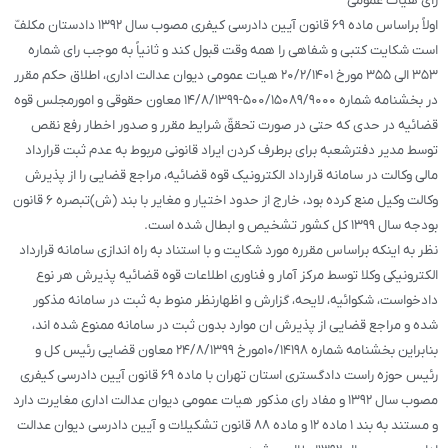
رای هیات عمومی
اولاً براساس ماده ۶۹ قانون آیین دادرسی کیفری مصوب سال ۱۳۹۲ دادستان مکلفّ
است شکایت کتبی و شفاهی را همه وقت قبول کند و ثانیاً به موجب رای شماره
۳۵۳ الی ۳۵۵ مورخ ۲۰/۲/۱۴۰۱ هیات عمومی دیوان عدالت اداری، اطلاق حکم مقرر
در بخشنامه شماره ۵۰۰/۱۵۰۸۹/۹۰۰۰-۱۴/۸/۱۳۹۹ معاون حقوقی و امورمجلس قوه
قضائیه در حدی که حتی در صورت تحققّ شرایط مقرر و صدور اخطار رفع نقص
توسط مدیر دفترشعبه برای برطرف کردن ایراد قانونی مربوط به عدم ثبت قرارداد
مالی وکالت در سامانه قرارداد الکترونیک قوه قضائیه، مراجع قضایی را از پذیرش
وکالت وکیل منع کرده بود، خارج از حدود اختیار و مغایر با بند (ش)تبصره ۶ قانون
بودجه سال ۱۳۹۹ کل کشور تشخیص و ابطال شده است.
نظر به اینکه براساس مقرره مورد شکایت و با استناد به راه اندازی سامانه قرارداد
الکترونیکی وکلا توسط مرکز آمار و فناوری اطلاعات قوه قضائیه پذیرش هر نوع
دادخواست، شکوائیه، لایحه، گزارش و اظهارنظر منوط به ثبت در سامانه مذکور
شده و مراجع قضایی از پذیرش ان موارد بدون ثبت در سامانه ممنوع شده اند،
بنابراین بخشنامه شماره ۱۰/۱۴۱۹۸مورخ ۲۴/۸/۱۳۹۹ معاون قضایی رئیس کل و
رئیس حوزه راست دادگستری استان تهران با ماده ۶۹ قانون آیین دادرسی کیفری
مصوب سال ۱۳۹۲ و مفاد رای مذکور هیات عمومی دیوان عدالت اداری مغایرت دارد
و مستند به بند ۱ ماده ۱۲ و ماده ۸۸ قانون تشکیلات و آیین دادرسی دیوان عدالت