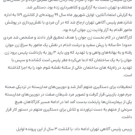
مختلف و تهران دست به آزارگری و کلاهبرداری زده بود، دستگیر شد.
به گزارش اعتمادآنلاین: اوایل شهریور ماه سال ۹۹ پرونده‌ای از کلانتری ۱۷۹ به اداره
شانزدهم پلیس آگاهی تهران ارجاع شد که در آن مردی با نقش‌پردازی در پوشش
مامور اقدام به آزار واذیت زن جوان کرده بود.
کارآگاهان در گام نخست زن جوان را هدف تحقیق قرار دادند و مشخص شد مردی
حدودا ۵۰ ساله با ریش سفید و درشت اندام در نقش یک مامور به سراغ زن جوان
رفته و به بهانه‌های واهی و با تهدید که وی باید ۳ روز به بازداشت پلیس برود زن
جوان را به یک ساختمان که ادعا می‌کرده مقر پلیس است کشانده و سپس با
تهدید در راه‌پله های ساختمان خالی از سکنه نقشه شوم خود را به اجرا گذاشته
است.
تحقیقات برای دستگیری متهم آغاز شد و دوربین‌های مداربسته در نزدیکی صحنه
جرم مورد بازبینی قرار گرفت و تصویر مرد شیطان صفت در دوربین‌های مداربسته
یکی از بیمارستان‌ها پایتخت بدست آمد اما در ادامه مسیر کارآگاهان هیچ
سرنخی از متهم به دست نیاوردند و تلاش برای دستگیری متهم در دستور کار قرار
داشت.
رییس پلیس آگاهی تهران ادامه داد: با گذشت ۳ سال از این پرونده اوایل