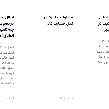
ابطال
مسئولیت گمرک در
ابطال بخ
یت در
قبال خسارت کالا
درخصوص
غیر
جرم‌تلقی
انطباق ا
ره کل
: دادگاه
ابطال بخش
بطال سند
انتظامی ما
 رد مال
امور مالیا
ل غیر است
درخصوص جر
عدم انطبا
توسط هیا
عدالت اد
دادنامه شم
۱۴۰۵-۰۵-۱۵
۱۴۰۵-۰۵-۱۵