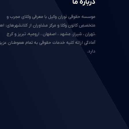
درباره ما
موسسه حقوقی نوران وکیل با معرفی وکلای مجرب و
متخصصِ کانون وکلا و مرکز مشاوران از کلانشهرهای: اهو
،تهران ، شیراز، مشهد ، اصفهان ، ارومیه، تبریز و کرج
آمادگی ارائه کلیه خدمات حقوقی به تمام هموطنان عزیز 
دارد.