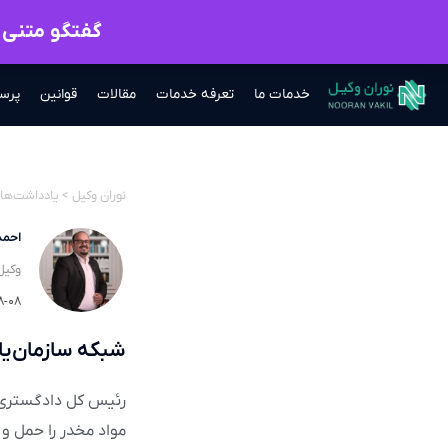
گفتگو متنی ب
خدمات ما
تعرفه خدمات
مقالات
قوانین
پرس
نوران وکیل
>
یادداشت‌ها
احمد
وکیل
۸-۰۸
شبکه سازمان‌یا
رئیس کل دادگستری ا
مواد مخدر را حمل و