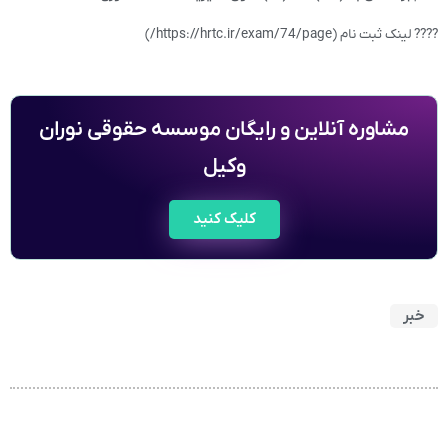
???? لینک ثبت نام (https://hrtc.ir/exam/74/page/)
مشاوره آنلاین و رایگان موسسه حقوقی نوران
وکیل
کلیک کنید
خبر