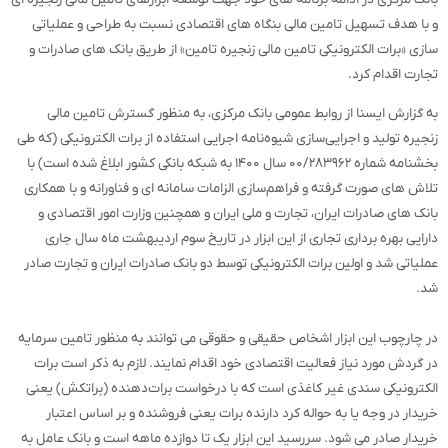
و با هدف تسهیل تامین مالی بنگاه های اقتصادی نسبت به طراحی و عملیاتی
سازی «برات الکترونیکی تامین مالی زنجیره تامین» از طریق بانک های صادرات و
تجارت اقدام کرد.
به گزارش ایسنا از روابط عمومی بانک مرکزی، به منظور گسترش تامین مالی
زنجیره تولید و اجرایی‌سازی شیوه‌نامه اجرایی استفاده از برات الکترونیکی (که طی
بخشنامه شماره ۲۸۳۹۶۲‌‏/۰۰ سال ۱۴۰۰ به شبکه بانکی کشور ابلاغ شده است) با
تلاش های صورت گرفته و فراهم‌سازی الزامات سامانه ای و فناورانه و با همکاری
بانک های صادرات ایران، تجارت و ملی ایران و همچنین وزارت امور اقتصادی و
دارایی بهره برداری تجاری از این ابزار در تاریخ سوم اردیبهشت ماه سال جاری
عملیاتی شد و اولین برات الکترونیکی توسط دو بانک صادرات ایران و تجارت صادر
شد.
در چارچوب این ابزار اشخاص حقیقی و حقوقی می توانند به منظور تامین سرمایه
در گردش مورد نیاز فعالیت اقتصادی خود اقدام نمایند. لازم به ذکر است برات
الکترونیکی سندی غیر کاغذی است که با درخواست برات‌دهنده (براتکش) یعنی
خریدار در وجه یا به حواله کرد دارنده برات یعنی فروشنده و بر اساس اعتبار
خریدار صادر می شود. سررسید این ابزار یک تا دوازده ماهه است و بانک عامل به