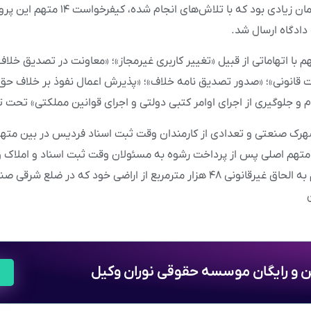
نیازمند صرف مدت زمان زیادی بود که با تلاش‌های انجام
دادگاه ارسال شد.
ین پرونده ۱۴ متهم با اتهاماتی از قبیل «تغییر کاربری غیرمجاز»؛ «معاونت در تصدیق خ
 قانونی»؛ «صدور تصدیق نامه خلاف»؛ «پذیرش اعمال نفوذ بر خلاف حق و
م و جلوگیری از اجرای اوامر کتبی دولتی و اجرای قوانین مملکتی» تحت ت
هرک صنعتی و تعدادی از کارمندان وقت ثبت اسناد فردیس در بین مته
متهم اصلی پس از پرداخت رشوه به مسئولان وقت ثبت اسناد و املاک
سیمین دشت، اقدام به الحاق غیرقانونی ۴۸ هزار مترمربع از اراضی خود که در
ین و رایگان موسسه حقوقی نوران وکیل