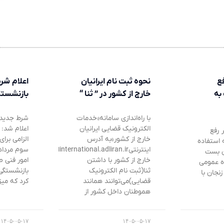
ع
نحوه ثبت نام ایرانیان
اعلام شر
به
خارج از کشور در ” ثنا “
بازنشستگ
با راه‌اندازی سامانه«خدمات
شرط جدید 
الکترونیک قضایی ایرانیان
اعلام شد:
 رفع
خارج از کشور»به آدرس
الزامی برای
استفاده
اینترنتیinternational.adliran.irایرانیان
ن بست
خارج از کشور با داشتن
امور فنی 
ه عمومی
ثنا(ثبت نام الکترونیک
بازنشستگی
نجان با
قضایی)می‌توانند همانند
کرد که میز
هموطنان داخل کشور از
۱۴۰۵-۰۵-۱۷
۱۴۰۵-۰۵-۱۷