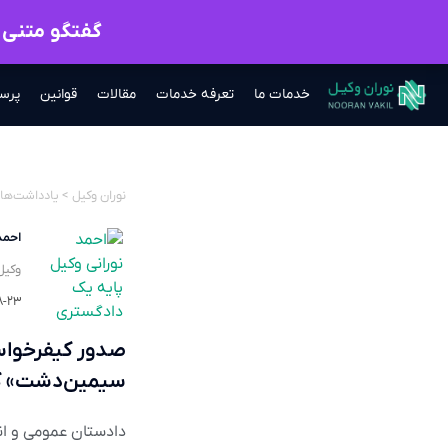
گفتگو متنی ب
خدمات ما
تعرفه خدمات
مقالات
قوانین
پرس
نوران وکیل
>
یادداشت‌ها
احمد
وکیل
۸-۲۳
سیمین‌دشت» ک
دادستان عمومی و انق