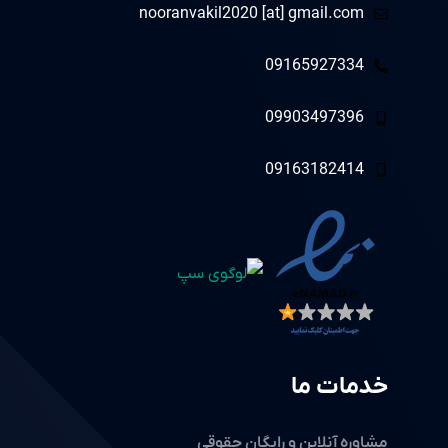
nooranvakil2020 [at] gmail.com
09165927334
09903497396
09163182414
خدمات ما
مشاوره آنلاین و رایگان حقوقی