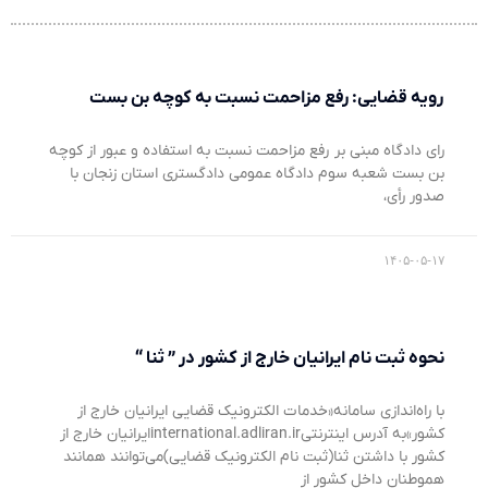
رویه قضایی: رفع مزاحمت نسبت به کوچه بن بست
رای دادگاه مبنی بر رفع مزاحمت نسبت به استفاده و عبور از کوچه
بن بست شعبه سوم دادگاه عمومی دادگستری استان زنجان با
صدور رأی،
۱۴۰۵-۰۵-۱۷
نحوه ثبت نام ایرانیان خارج از کشور در ” ثنا “
با راه‌اندازی سامانه«خدمات الکترونیک قضایی ایرانیان خارج از
کشور»به آدرس اینترنتیinternational.adliran.irایرانیان خارج از
کشور با داشتن ثنا(ثبت نام الکترونیک قضایی)می‌توانند همانند
هموطنان داخل کشور از