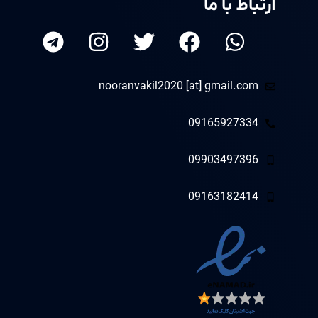
ارتباط با ما
nooranvakil2020 [at] gmail.com
09165927334
09903497396
09163182414