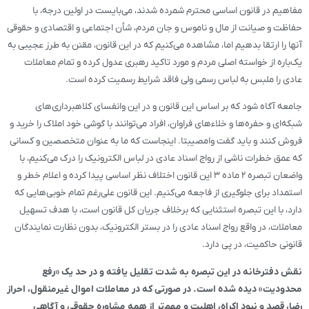
مفاهیم در قانون اساسی محترم شمرده شدند، می‌بایست در اولین درجه، با
حفاظت و صیانت از مال و ناموس و جان مردم، شأن اجتماعی و اقتصادی و حقوقی
آنها را ارتقا بدهیم اما، مشاهده می‌کنیم که در این قانون، مقنن به طرز عجیبی به
یک‌باره از خواسته اصلی مردم و مورد تاکید رهبری عدول کرده و تمام معاملات
عادی را ملبس به لباس رسمی ولی فاقد شرایط رسمیت کرده است.
جامعه آگاه شود که بر اساس این قانون و در این وانفسای کلاهبرداری‌های
شبکه‌ای و حفره‌ها و خلاءهای فراوان، افراد می‌توانند با گوشی خود املاک را خرید و
فروش کنند و باید گفت وامصیبتا. اینجاست که ما به عنوان متخصصین و کسانی
که عمق خطرات ناشی از رواج اسناد عادی در لباس الکترونیک را درک می‌کنیم، با
واضعان تبصره ۲ ماده ۳ این قانون اختلاف نظر اساسی پیدا کرده و اعلام خطر و
استمداد برای جلوگیری از فاجعه می‌کنیم. این قانون علی‌رغم تمام خوبی‌هایی که
دارد، با این تبصره استثنایی که برخلاف جریان کل قانون است، با هدف تسهیل
معاملات، در واقع رواج اسناد عادی را در بستر الکترونیک، بدون نظارت نمایندگان
قانونی حاکمیت، در پی دارد.
نقش دفترخانه در این تبصره به شدت تقلیل یافته و در حد یک «رفع
محدودیت» دیده شده است. در صورتی که در معاملات اموال غیرمنقول، احراز
رضا، قصد و نبود اکراه، اهلیت و مهم‌تر از همه مشاوره حقوقی و آگاهی