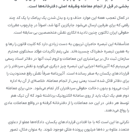
بخشی در قبل از انجام معامله وظیفه اصلی دفترخانه‌ها است.
در کمال تعجب همه این موارد حذف و رد و بدل شدن یک پیامک یا یک کد چند
رقمی که برای طرفین ارسال می‌شود جایگزین آنها شد، اصولاً در چارچوب مقررات
حقوقی ایران تاکنون چنین نادیده انگاری نقش متخصصین بی سابقه است.
متأسفانه این تبصره حامیانِ تریبون به دست زیادی دارد که کلیت قانون را رها و
به همین تبصره خطرناک چسبیده‌اند. علی رغم تأکیدات مؤکد سخنگوی محترم
سازمان ثبت دال بر بی‌اعتباری این معاملات و لزوم ثبت آنها در دفاتر اسناد رسمی
می‌بینیم که آئین‌نامه اجرایی این تبصره چیز دیگری می‌گوید و نقش سردفتر را در
قراردادهای یکسان به صفر رسانده است. آئین‌نامه صرفاً نقش رفع محدودیت را
برای دفاتر قائل شده است؛ یعنی پس از انجام معامله، خلاصه‌ای از آن به اداره
ثبت می‌رود و بدون دخالت حقوقی سردفتران کار تمام می‌شود. حتی برای معامله
دوم هم، یک تیک باید از روی سامانه الکترونیک برداشته شود که آن تیک هم
توسط هر دفتر. در این حد معاملات را از دفترخانه گرفته و در واقع معاملات عادی
را رواج می‌دهند.
نگرانی ما این است که با جا افتادن قراردادهای یکسان، دادگاه‌ها مملو از دعاوی
متعدد علاوه بر ده‌ها میلیون پرونده ملکی موجود شوند. به عنوان مثال، تصور