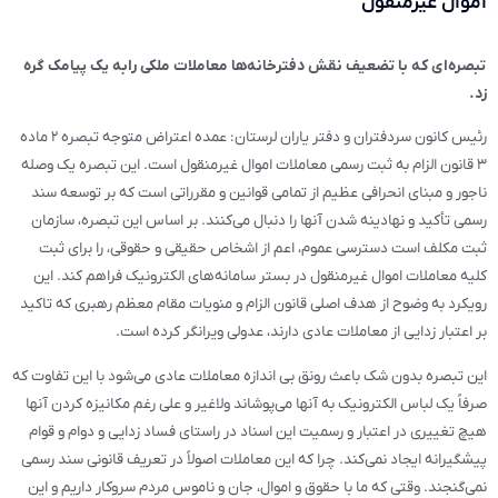
اموال غیرمنقول
تبصره‌ای که با تضعیف نقش دفترخانه‌ها معاملات ملکی رابه یک پیامک گره
زد.
رئیس کانون سردفتران و دفتر یاران لرستان: عمده اعتراض متوجه تبصره ۲ ماده
۳ قانون الزام به ثبت رسمی معاملات اموال غیرمنقول است. این تبصره یک وصله
ناجور و مبنای انحرافی عظیم از تمامی قوانین و مقرراتی است که بر توسعه سند
رسمی تأکید و نهادینه شدن آنها را دنبال می‌کنند. بر اساس این تبصره، سازمان
ثبت مکلف است دسترسی عموم، اعم از اشخاص حقیقی و حقوقی، را برای ثبت
کلیه معاملات اموال غیرمنقول در بستر سامانه‌های الکترونیک فراهم کند. این
رویکرد به وضوح از هدف اصلی قانون الزام و منویات مقام معظم رهبری که تاکید
بر اعتبار زدایی از معاملات عادی دارند، عدولی ویرانگر کرده است.
این تبصره بدون شک باعث رونق بی اندازه معاملات عادی می‌شود با این تفاوت که
صرفاً یک لباس الکترونیک به آنها می‌پوشاند ولاغیر و علی رغم مکانیزه کردن آنها
هیچ تغییری در اعتبار و رسمیت این اسناد در راستای فساد زدایی و دوام و قوام
پیشگیرانه ایجاد نمی‌کند. چرا که این معاملات اصولاً در تعریف قانونی سند رسمی
نمی‌گنجند. وقتی که ما با حقوق و اموال، جان و ناموس مردم سروکار داریم و این