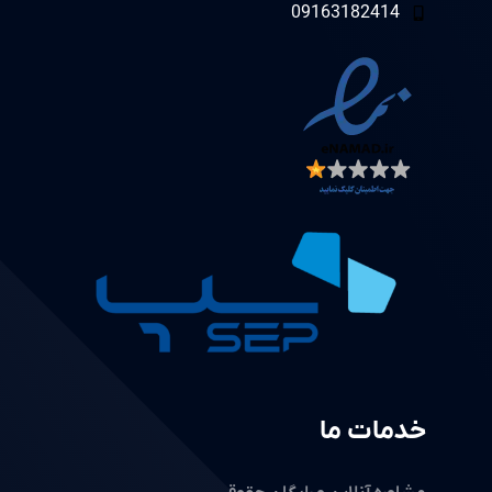
09163182414
خدمات ما