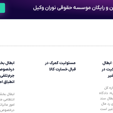
ین و رایگان موسسه حقوقی نوران وکیل
ابطال
مسئولیت گمرک در
ابطال بخ
یت در
قبال خسارت کالا
درخصوص
غیر
جرم‌تلقی
انطباق ا
ره کل
: دادگاه
ابطال بخش
بطال سند
انتظامی ما
 رد مال
امور مالیا
ل غیر است
درخصوص جر