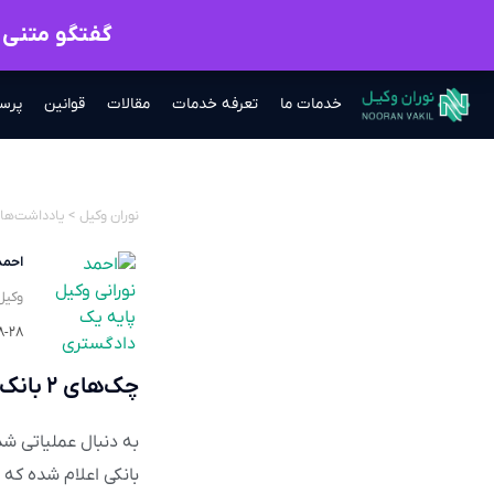
گفتگو متنی ب
خدمات ما
تعرفه خدمات
مقالات
قوانین
پرس
نوران وکیل
>
یادداشت‌ها
احمد
وکیل
۸-۲۸
چک‌های ۲ بانک پرمشتری به زودی الکترونیکی می‌شود
بانکی اعلام شده که 