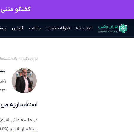
گفتگو متنی ب
خدمات ما
تعرفه خدمات
مقالات
قوانین
پرس
نوران وکیل
>
یادداشت‌ها
احمد
وکیل
۲-۲۴
استفساریه مربو
استفساریه بند (۲۵) ماده ۳۲ قانون انتخابات مجلس بررسی و تصویب شد.