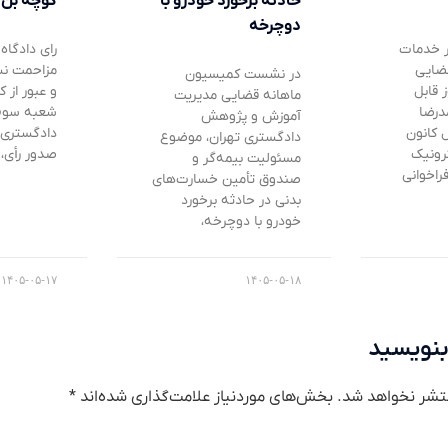
حادثه برخورد خودرو با
کوچه بن
دوچرخه
ر خدمات
رای دادگاه 
ضایی
مزاحمت نس
در نشست کمیسیون
ز قابل
و عبور از
ماهانه قضایی مدیریت
درضا
شعبه سوم 
آموزش و پژوهش
 کانون
دادگستری ا
دادگستری تهران، موضوع
رونیک
صدور رأی،
مسئولیت بیمه‌گر و
فراخوانی
صندوق تأمین خسارت‌های
بدنی در حادثه برخورد
خودرو با دوچرخه،
۱۴۰۵-۰۵-۱۷
۱۴۰۵-۰۵-۱۸
بنویسید
تشر نخواهد شد.
بخش‌های موردنیاز علامت‌گذاری شده‌اند
*