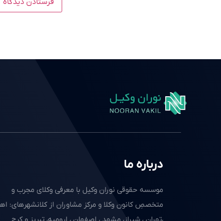
درباره ما
موسسه حقوقی نوران وکیل با معرفی وکلای مجرب و
متخصصِ کانون وکلا و مرکز مشاوران از کلانشهرهای: اهو
،تهران ، شیراز، مشهد ، اصفهان ، ارومیه، تبریز و کرج