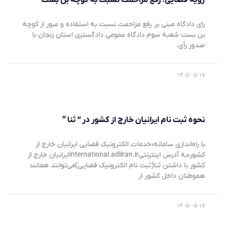
رای دادگاه مبنی بر رفع مزاحمت نسبت به استفاده و عبور از کوچه
بن بست شعبه سوم دادگاه عمومی دادگستری استان زنجان با
صدور رأی،
۱۴۰۵-۰۵-۱۷
نحوه ثبت نام ایرانیان خارج از کشور در ” ثنا “
با راه‌اندازی سامانه«خدمات الکترونیک قضایی ایرانیان خارج از
کشور»به آدرس اینترنتیinternational.adliran.irایرانیان خارج از
کشور با داشتن ثنا(ثبت نام الکترونیک قضایی)می‌توانند همانند
هموطنان داخل کشور از
۱۴۰۵-۰۵-۱۷