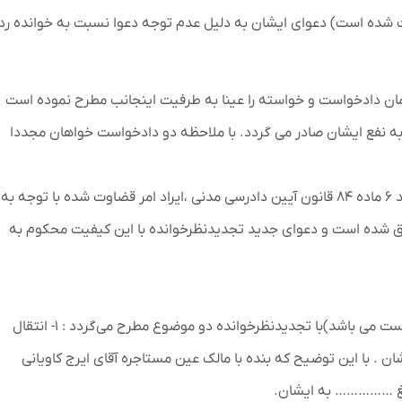
رخ ۱۳۹۹/۱۱/۲۸ ( دادنامه پیوست شده است) دعوای ایشان به دلیل عدم توجه دعوا نسبت به خوانده رد
 تجدیدنظرخوانده مجداد در مورخ ۱۴۰۲/۱۲/۲۰ همان دادخواست و خواسته را عینا به طرفیت اینجانب مطرح نموده است
 به نفع ایشان صادر می گردد. با ملاحظه دو دادخواست خواهان مجددا
د) در نتیجه با عنایت به دو مقدمه فوق و استنادا به بند ۶ ماده ۸۴ قانون آیین دادرسی مدنی ،ایراد امر قضاوت شده با توجه به
ده است و دعوای جدید تجدیدنظرخوانده با این کیفیت محکوم به
الف) اینجانب در مورخ ۱۳۹۸/۳/۷ طی توافق کتبی ( پیوست می باشد)با تجدیدنظرخوانده دو موضوع مطرح می‌گردد : ۱- انتقال
. با این توضیح که بنده با مالک عین مستاجره آقای ایرج کاویانی