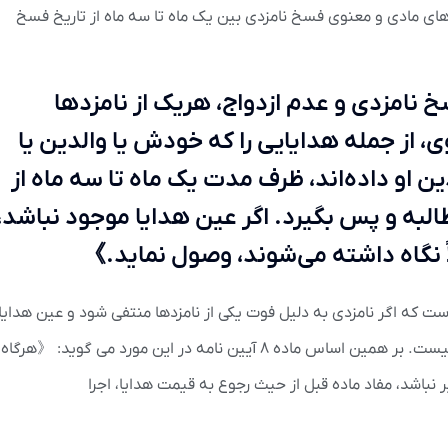
البه خسارت های مادی و معنوی فسخ نامزدی بین یک ماه تا سه ماه از تاریخ فسخ
سخ نامزدی و عدم ازدواج، هریک از نامزدها
، از جمله هدایایی را که خودش یا والدین یا
دین او داده‌اند، ظرف مدت یک ماه تا سه ماه از
البه و پس بگیرد. اگر عین هدایا موجود نباشد،
ً نگاه داشته می‌شوند، وصول نماید.》
ست که اگر نامزدی به دلیل فوت یکی از نامزدها منتفی شود و عین هدایا
موجود نباشد ،در این حالت مطالبه قیمت هدایا ممکن نیست. بر همین اساس ماده ۸ آیین نامه در این مورد می گوید: 《هرگاه
ذیر نباشد، مفاد ماده قبل از حیث رجوع به قیمت هدایا، اجرا