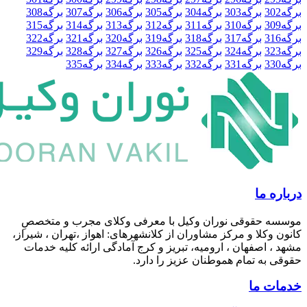
3
برگه
303
برگه
304
برگه
305
برگه
306
برگه
307
برگه
308
3
برگه
310
برگه
311
برگه
312
برگه
313
برگه
314
برگه
315
3
برگه
317
برگه
318
برگه
319
برگه
320
برگه
321
برگه
322
3
برگه
324
برگه
325
برگه
326
برگه
327
برگه
328
برگه
329
3
برگه
331
برگه
332
برگه
333
برگه
334
برگه
335
 ما
 حقوقی نوران وکیل با معرفی وکلای مجرب و متخصصِ
وکلا و مرکز مشاوران از کلانشهرهای: اهواز ،تهران ، شیراز،
 اصفهان ، ارومیه، تبریز و کرج آمادگی ارائه کلیه خدمات
به تمام هموطنان عزیز را دارد.
 ما