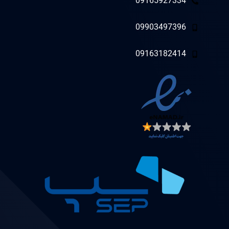
09165927334
09903497396
09163182414