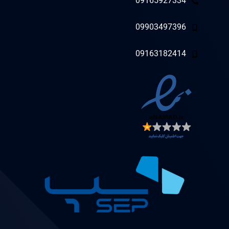
09165927334
09903497396
09163182414