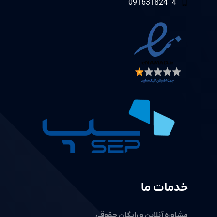
09163182414
خدمات ما
مشاوره آنلاین و رایگان حقوقی