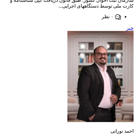
 ثبت احوال کشور: طبق قانون دریافت کپی شناسنامه و
لی توسط دستگاههای اجرایی...
۰ نظر
ورانی