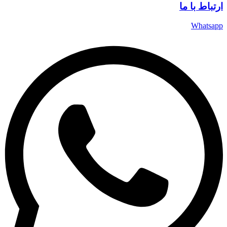
 با ما
Wha