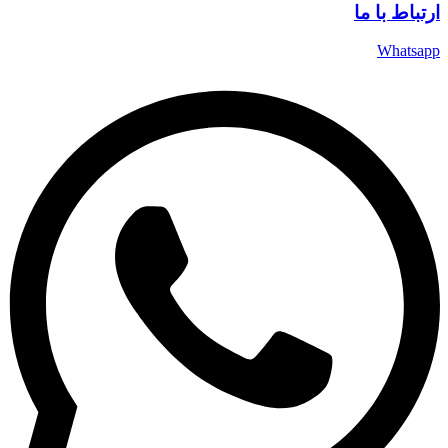
 با ما
Wha