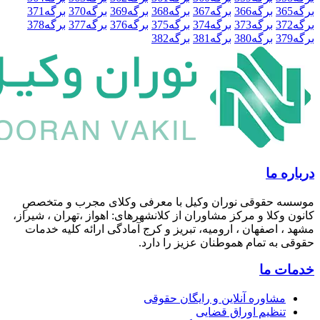
3
برگه
366
برگه
367
برگه
368
برگه
369
برگه
370
برگه
371
3
برگه
373
برگه
374
برگه
375
برگه
376
برگه
377
برگه
378
3
برگه
380
برگه
381
برگه
382
 ما
 حقوقی نوران وکیل با معرفی وکلای مجرب و متخصصِ
وکلا و مرکز مشاوران از کلانشهرهای: اهواز ،تهران ، شیراز،
 اصفهان ، ارومیه، تبریز و کرج آمادگی ارائه کلیه خدمات
به تمام هموطنان عزیز را دارد.
 ما
مشاوره آنلاین و رایگان حقوقی
تنظیم اوراق قضایی