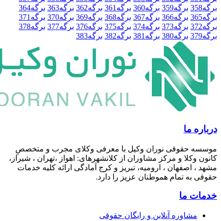
3
برگه
359
برگه
360
برگه
361
برگه
362
برگه
363
برگه
364
3
برگه
366
برگه
367
برگه
368
برگه
369
برگه
370
برگه
371
3
برگه
373
برگه
374
برگه
375
برگه
376
برگه
377
برگه
378
3
برگه
380
برگه
381
برگه
382
برگه
383
 ما
 حقوقی نوران وکیل با معرفی وکلای مجرب و متخصصِ
وکلا و مرکز مشاوران از کلانشهرهای: اهواز ،تهران ، شیراز،
 اصفهان ، ارومیه، تبریز و کرج آمادگی ارائه کلیه خدمات
به تمام هموطنان عزیز را دارد.
 ما
مشاوره آنلاین و رایگان حقوقی