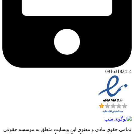
091631
 حقوق مادی و معنوی این وبسایت متعلق به موسسه حقوقی